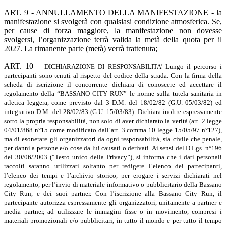
ART. 9 - ANNULLAMENTO DELLA MANIFESTAZIONE - la
manifestazione si svolgerà con qualsiasi condizione atmosferica. Se,
per cause di forza maggiore, la manifestazione non dovesse
svolgersi, l’organizzazione terrà valida la metà della quota per il
2027. La rimanente parte (metà) verrà trattenuta;
ART. 10 –
DICHIARAZIONE DI RESPONSABILITA’ Lungo il percorso i
partecipanti sono tenuti al rispetto del codice della strada. Con la firma della
scheda di iscrizione il concorrente dichiara di conoscere ed accettare il
regolamento della “BASSANO CITY RUN” le norme sulla tutela sanitaria in
atletica leggera, come previsto dal 3 D.M. del 18/02/82 (G.U. 05/03/82) ed
integrativo D.M. del 28/02/83 (G.U. 15/03/83). Dichiara inoltre espressamente
sotto la propria responsabilità, non solo di aver dichiarato la verità (art. 2 legge
04/01/868 n°15 come modificato dall’art. 3 comma 10 legge 15/05/97 n°127),
ma di esonerare gli organizzatori da ogni responsabilità, sia civile che penale,
per danni a persone e/o cose da lui causati o derivati. Ai sensi del D.Lgs. n°196
del 30/06/2003 (“Testo unico della Privacy”), si informa che i dati personali
raccolti saranno utilizzati soltanto per redigere l’elenco dei partecipanti,
l’elenco dei tempi e l’archivio storico, per erogare i servizi dichiarati nel
regolamento, per l’invio di materiale informativo o pubblicitario della Bassano
City Run, e dei suoi partner. Con l’iscrizione alla Bassano City Run, il
partecipante autorizza espressamente gli organizzatori, unitamente a partner e
media partner, ad utilizzare le immagini fisse o in movimento, compresi i
materiali promozionali e/o pubblicitari, in tutto il mondo e per tutto il tempo