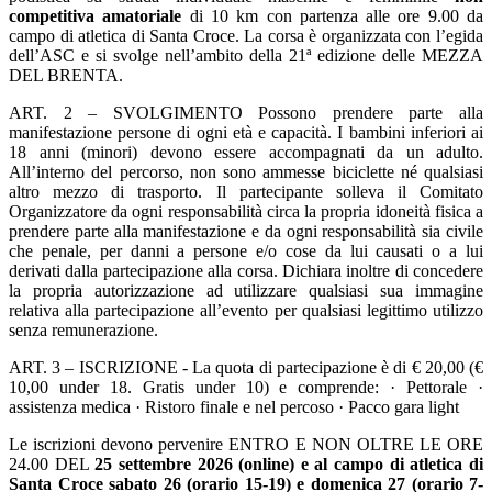
competitiva amatoriale
di 10 km con partenza alle ore 9.00 da
campo di atletica di Santa Croce. La corsa è organizzata con l’egida
dell’ASC e si svolge nell’ambito della 21ª edizione delle MEZZA
DEL BRENTA.
ART. 2 – SVOLGIMENTO Possono prendere parte alla
manifestazione persone di ogni età e capacità. I bambini inferiori ai
18 anni (minori) devono essere accompagnati da un adulto.
All’interno del percorso, non sono ammesse biciclette né qualsiasi
altro mezzo di trasporto. Il partecipante solleva il Comitato
Organizzatore da ogni responsabilità circa la propria idoneità fisica a
prendere parte alla manifestazione e da ogni responsabilità sia civile
che penale, per danni a persone e/o cose da lui causati o a lui
derivati dalla partecipazione alla corsa. Dichiara inoltre di concedere
la propria autorizzazione ad utilizzare qualsiasi sua immagine
relativa alla partecipazione all’evento per qualsiasi legittimo utilizzo
senza remunerazione.
ART. 3 – ISCRIZIONE - La quota di partecipazione è di € 20,00 (€
10,00 under 18. Gratis under 10) e comprende: · Pettorale ·
assistenza medica · Ristoro finale e nel percoso · Pacco gara light
Le iscrizioni devono pervenire ENTRO E NON OLTRE LE ORE
24.00 DEL
25 settembre 2026 (online) e al campo di atletica di
Santa Croce sabato 26 (orario 15-19) e domenica 27 (orario 7-