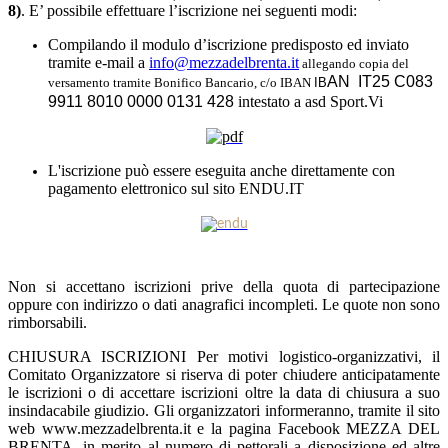
8)
. E’ possibile effettuare l’iscrizione nei seguenti modi:
Compilando il
modulo d’iscrizione
predisposto ed inviato
tramite e-mail a
info@mezzadelbrenta.it
allegando copia del
AN
IT25 C083
versamento tramite Bonifico Bancario, c/o IBAN
IB
9911 8010 0000 0131 428
intestato a asd Sport.Vi
L'iscrizione può essere eseguita anche direttamente con
pagamento elettronico sul sito ENDU.IT
Non si accettano iscrizioni prive della quota di partecipazione
oppure con indirizzo o dati anagrafici incompleti. Le quote non sono
rimborsabili.
CHIUSURA ISCRIZIONI Per motivi logistico-organizzativi, il
Comitato Organizzatore si riserva di poter chiudere anticipatamente
le iscrizioni o di accettare iscrizioni oltre la data di chiusura a suo
insindacabile giudizio. Gli organizzatori informeranno, tramite il sito
web www.mezzadelbrenta.it e la pagina Facebook MEZZA DEL
BRENTA, in merito al numero di pettorali a disposizione ed altre